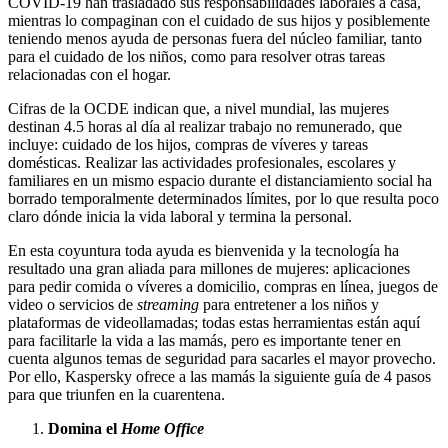
COVID-19 han trasladado sus responsabilidades laborales a casa,
mientras lo compaginan con el cuidado de sus hijos y posiblemente
teniendo menos ayuda de personas fuera del núcleo familiar, tanto
para el cuidado de los niños, como para resolver otras tareas
relacionadas con el hogar.
Cifras de la OCDE indican que, a nivel mundial, las mujeres
destinan 4.5 horas al día al realizar trabajo no remunerado, que
incluye: cuidado de los hijos, compras de víveres y tareas
domésticas. Realizar las actividades profesionales, escolares y
familiares en un mismo espacio durante el distanciamiento social ha
borrado temporalmente determinados límites, por lo que resulta poco
claro dónde inicia la vida laboral y termina la personal.
En esta coyuntura toda ayuda es bienvenida y la tecnología ha
resultado una gran aliada para millones de mujeres: aplicaciones
para pedir comida o víveres a domicilio, compras en línea, juegos de
video o servicios de
streaming
para entretener a los niños y
plataformas de videollamadas; todas estas herramientas están aquí
para facilitarle la vida a las mamás, pero es importante tener en
cuenta algunos temas de seguridad para sacarles el mayor provecho.
Por ello, Kaspersky ofrece a las mamás la siguiente guía de 4 pasos
para que triunfen en la cuarentena.
Domina el
Home Office