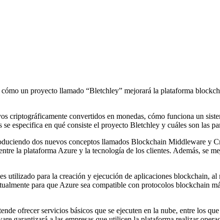
a cómo un proyecto llamado “Bletchley” mejorará la plataforma blockch
s criptográficamente convertidos en monedas, cómo funciona un sistema 
 se especifica en qué consiste el proyecto Bletchley y cuáles son las p
troduciendo dos nuevos conceptos llamados Blockchain Middleware y Cry
entre la plataforma Azure y la tecnología de los clientes. Además, se me
s utilizado para la creación y ejecución de aplicaciones blockchain, a
actualmente para que Azure sea compatible con protocolos blockchain m
de ofrecer servicios básicos que se ejecuten en la nube, entre los que e
ware garantizará a las empresas que utilicen la plataforma realizar opera