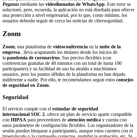
Pegasus
mediante las
videollamadas
de
WhatsApp
. Este error se
solucionó, pero, recuerda, la aplicación no está diseñada para ofrecer
una protección a nivel empresarial, por lo que, como mínimo, los
usuarios deberán seguir de cerca las noticias de ciberseguridad.
Zoom
Zoom
, una plataforma de
videoconferencia
en la
nube de la
empresa
, lleva acaparando los titulares desde los inicios de
la
pandemia de coronavirus
. Sus precios flexibles (con
conferencias gratuitas de 40 minutos con un total de hasta 100
participantes) y su facilidad de uso ha atraído a muchísimos
usuarios, pero los puntos débiles de la plataforma no han dejado
indiferente a nadie. Por ello, te recomendamos seguir estos
consejos
de seguridad en Zoom
.
Seguridad
El servicio cumple con el
estándar de seguridad
internacional
SOC 2
, ofrece un plan de servicio aparte compatible
con
HIPAA
para proveedores de
atención médica
y cuenta con
unos parámetros de configuración flexibles. Los organizadores de la
sesión pueden bloquear a participantes, aunque estos cuenten con el
hipervínculo y la contraseña correctos, prohibir la grabación, etc. Si