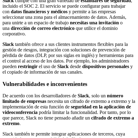
Slack
cumple con una gran variedad de
estándares de seguridad
,
incluido el SOC 2. El servicio se puede configurar para trabajar
con
datos financieros y médicos
y permite a las empresas
seleccionar una zona para el almacenamiento de datos. Además,
para unirte a un espacio de trabajo
necesitas una invitación
o
una
dirección de correo electrónico
que utilice el dominio
corporativo.
Slack
también ofrece a sus clientes instrumentos flexibles para la
gestión de riesgos, integración con soluciones de prevención de
pérdida de datos (DLP, por sus siglas en inglés) y herramientas para
el control al acceso de los datos. Por ejemplo, los administradores
pueden
restringir
el uso de
Slack
desde
dispositivos personales
y
el copiado de información de sus canales.
Vulnerabilidades e inconvenientes
De acuerdo con los desarrolladores de
Slack
, solo un
número
limitado de empresas
necesita un cifrado de extremo a extremo y la
implementación de esta función de
seguridad en la aplicación de
videoconferencia
podría limitar la funcionalidad. Por tanto, por lo
que parece, Slack no tiene pensado añadir un
cifrado de extremo a
extremo
.
Slack también te permite integrar aplicaciones de terceros, cuya