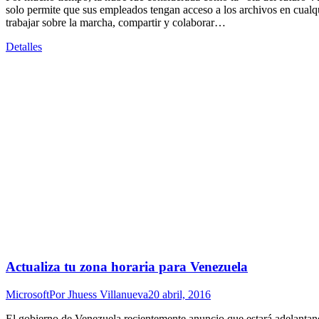
solo permite que sus empleados tengan acceso a los archivos en cualqui
trabajar sobre la marcha, compartir y colaborar…
Detalles
Actualiza tu zona horaria para Venezuela
Microsoft
Por
Jhuess Villanueva
20 abril, 2016
El gobierno de Venezuela recientemente anuncio que estará adelantan