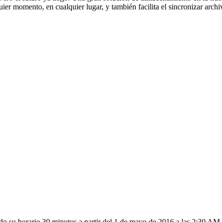
er momento, en cualquier lugar, y también facilita el sincronizar archi
do su horario 30 minutos a partir del 1 de mayo de 2016 a las 2:30 AM.